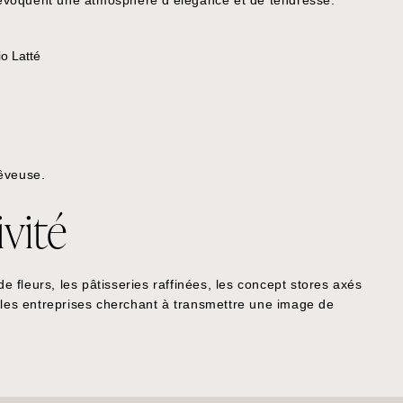
évoquent une atmosphère d’élégance et de tendresse.
rêveuse.
vité
 fleurs, les pâtisseries raffinées, les concept stores axés
t les entreprises cherchant à transmettre une image de