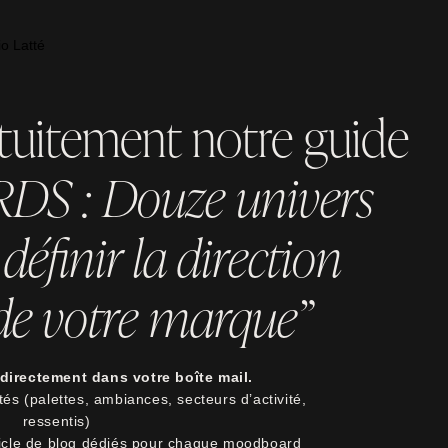
tuitement notre guide
 : Douze univers
définir la direction
 de votre marque”
directement dans votre boîte mail.
és (palettes, ambiances, secteurs d’activité,
ressentis)
ticle de blog dédiés pour chaque moodboard