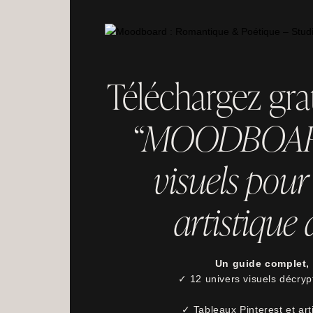
Téléchargez gra
“MOODBOARDS
visuels pour 
artistique
Un guide complet, 
✓ 12 univers visuels décrypt
✓ Tableaux Pinterest et ar