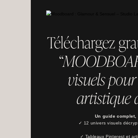
Téléchargez gra
“MOODBOARDS
visuels pour 
artistique
Un guide complet, 
✓ 12 univers visuels décrypt
✓ Tableaux Pinterest et ar