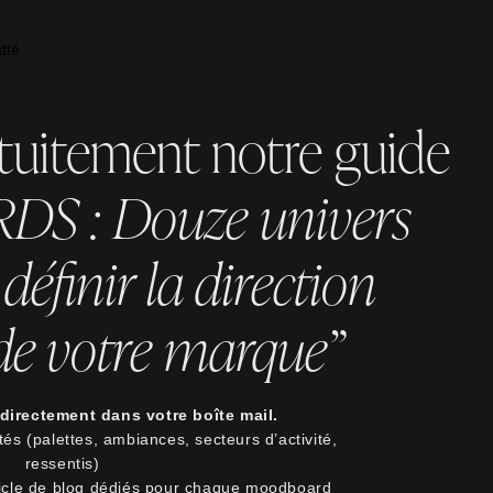
tuitement notre guide
 : Douze univers
définir la direction
 de votre marque”
directement dans votre boîte mail.
és (palettes, ambiances, secteurs d’activité,
ressentis)
ticle de blog dédiés pour chaque moodboard