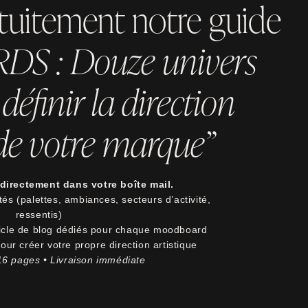
tuitement notre guide
 : Douze univers
définir la direction
 de votre marque”
directement dans votre boîte mail.
és (palettes, ambiances, secteurs d’activité,
ressentis)
ticle de blog dédiés pour chaque moodboard
ur créer votre propre direction artistique
 16 pages • Livraison immédiate