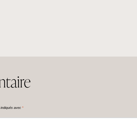
taire
t indiqués avec
*