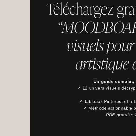
Téléchargez gra
“MOODBOARDS
visuels pour 
artistique
Un guide complet, 
✓ 12 univers visuels décrypt
✓ Tableaux Pinterest et ar
✓ Méthode actionnable po
PDF gratuit •