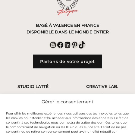
BASÉ À VALENCE EN FRANCE
DISPONIBLE DANS LE MONDE ENTIER
Instagram
Facebook
LinkedIn
Pinterest
TikTok
Parlons de votre projet
STUDIO LATTÉ
CREATIVE LAB.
Services
Le shop
Gérer le consentement
Approche
Le concept Archetype
Portfolio
Panier
Pour offrir les meilleures expériences, nous utilisons des technologies telles que
À propos
Mon compte
les cookies pour stocker et/ou accéder aux informations des appareils. Le fait de
consentir à ces technologies nous permettra de traiter des données telles que
le comportement de navigation ou les ID uniques sur ce site. Le fait de ne pas
INFORMATIONS
AIDE & JURIDIQUE
consentir ou de retirer son consentement peut avoir un effet négatif sur