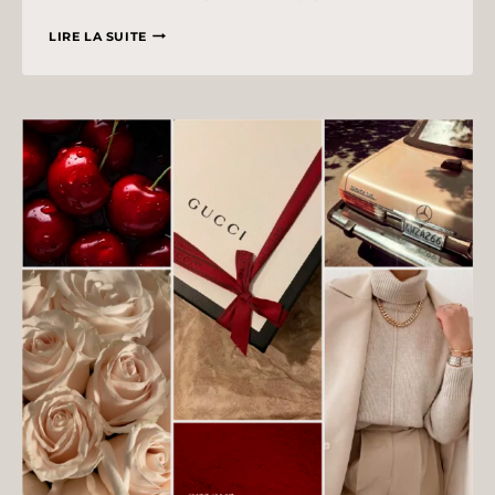
MOODBOARD
LIRE LA SUITE
:
MYSTÉRIEUX
&
SPIRITUEL