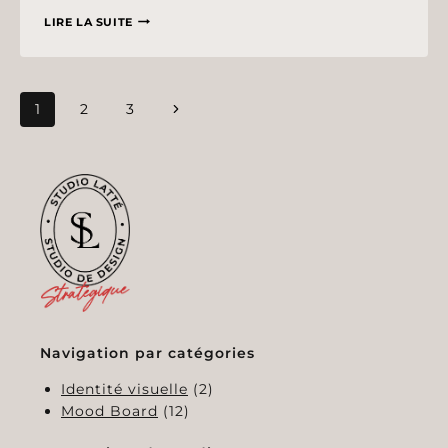
MOODBOARD
LIRE LA SUITE
:
VIBRANT
&
NAVIGATION
Page
1
2
3
MÉDITERRANÉEN
DE
suivante
PAGE
Navigation par catégories
Identité visuelle
(2)
Mood Board
(12)