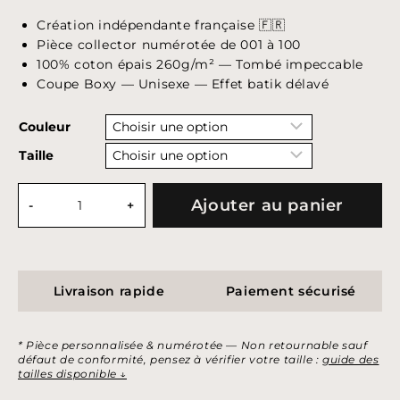
Création indépendante française 🇫🇷
Pièce collector numérotée de 001 à 100
100% coton épais 260g/m² — Tombé impeccable
Coupe Boxy — Unisexe — Effet batik délavé
Couleur
Taille
quantité
Ajouter au panier
de
T-
shirt
The
Explorer.
Livraison rapide
Paiement sécurisé
* Pièce personnalisée & numérotée — Non retournable sauf
défaut de conformité, pensez à vérifier votre taille :
guide des
tailles disponible ↓