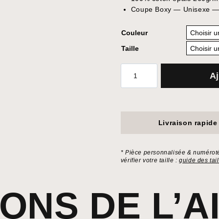
Coupe Boxy — Unisexe — E
Couleur
Taille
quantité
Aj
de
T-
shirt
The
Dreamer.
Livraison rapide
* Pièce personnalisée & numérot
vérifier votre taille :
guide des tai
SONS DE L’A