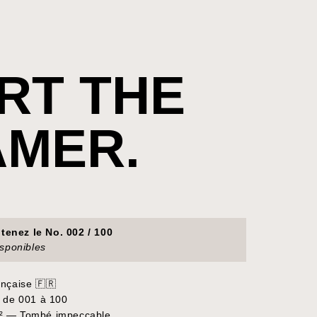
IRT THE
MER.
enez le No. 002 / 100
isponibles
ançaise 🇫🇷
e de 001 à 100
m² — Tombé impeccable