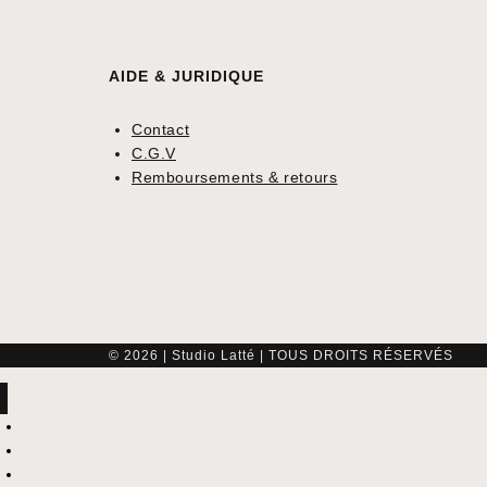
AIDE & JURIDIQUE
Contact
C.G.V
Remboursements & retours
© 2026 | Studio Latté | TOUS DROITS RÉSERVÉS
Accueil
Services
Approche