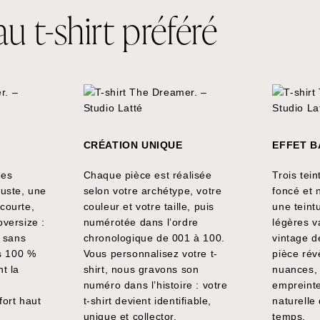
 t-shirt préféré
CRÉATION UNIQUE
EFFET B
des
Chaque pièce est réalisée
Trois teint
juste, une
selon votre archétype, votre
foncé et 
courte,
couleur et votre taille, puis
une teint
versize :
numérotée dans l’ordre
légères va
e sans
chronologique de 001 à 100.
vintage 
is 100 %
Vous personnalisez votre t-
pièce rév
t la
shirt, nous gravons son
nuances,
numéro dans l’histoire : votre
empreinte
fort haut
t-shirt devient identifiable,
naturelle 
unique et collector.
temps.