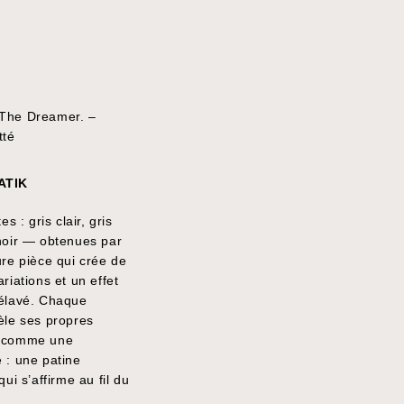
ATIK
es : gris clair, gris
noir — obtenues par
ure pièce qui crée de
riations et un effet
délavé. Chaque
èle ses propres
 comme une
 : une patine
qui s’affirme au fil du