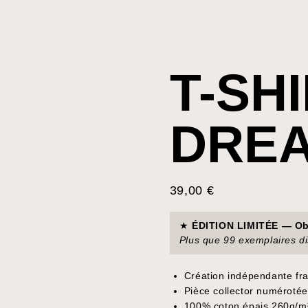
T-SH
DREA
39,00
€
★
ÉDITION LIMITÉE — Obt
Plus que 99 exemplaires d
Création indépendante fr
Pièce collector numéroté
100% coton épais 260g/